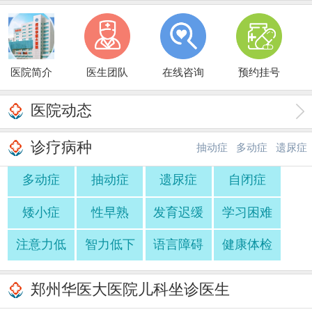
医院简介
医生团队
在线咨询
预约挂号
医院动态
诊疗病种
抽动症
多动症
遗尿症
多动症
抽动症
遗尿症
自闭症
·
·
矮小症
性早熟
发育迟缓
学习困难
注意力低
智力低下
语言障碍
健康体检
郑州华医大医院儿科坐诊医生