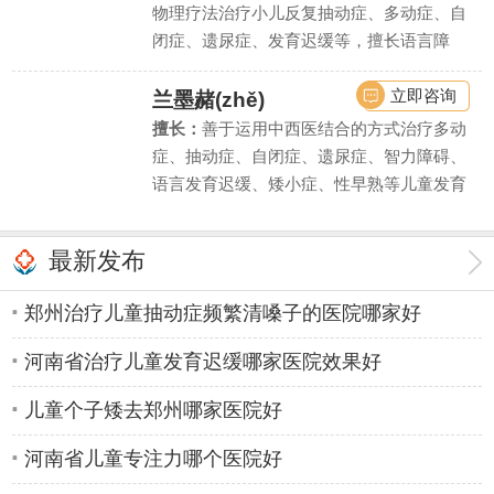
物理疗法治疗小儿反复抽动症、多动症、自
闭症、遗尿症、发育迟缓等，擅长语言障
碍、学习困难、智力低下等疾病的诊断评估
和干预治疗。
立即咨询
兰墨赭(zhě)
擅长：
善于运用中西医结合的方式治疗多动
症、抽动症、自闭症、遗尿症、智力障碍、
语言发育迟缓、矮小症、性早熟等儿童发育
行为疾病和内分泌疾病。同时对由此引起的
儿童注意力不集中、学习困难、脾气暴躁、
最新发布
性格自卑等亦有丰富的临床诊疗经验。
郑州治疗儿童抽动症频繁清嗓子的医院哪家好
河南省治疗儿童发育迟缓哪家医院效果好
儿童个子矮去郑州哪家医院好
河南省儿童专注力哪个医院好