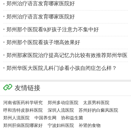
郑州治疗语言发育哪家医院好
郑州治疗语言发育哪家医院好
郑州那个医院看9岁孩子注意力不集中好
郑州那个医院看孩子增高效果好
郑州那家医院治疗提高记忆力比较有效推荐郑州华医
大医院儿科
郑州华医大医院儿科门诊看小孩自闭症怎么样？
杨晓平
李丽萍
友情链接
河南省医药科学研究
郑州多动症医院
太原男科医院
呼和浩特皮肤科医院
深圳人流医院
苏州好的白癜风医院
郑州人流医院
中国养生网
协和益生菌
郑州肝病医院哪家好
宁波妇科医院
补肾的食物