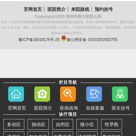
官网首页
医院简介
来院路线
预约挂号
Copyright©2020
郑州华医大医院儿科
提示：任何关于疾病的建议都不能替代执业医师的面对面诊断。所有门诊时间仅供参考，最终以医院
当日 公布 为准。网友、医生言论仅代表其个人观点，不代表本站同意其说法，请谨慎参阅，本站不承
担由此引起的法律责任。
豫ICP备16018176号-25
豫公网安备 41010202002755
栏目导航
官网首页
医院简介
疾病咨询
在线客服
医生挂号
诊疗项目
多动症
抽动症
自闭症
矮小症
性早熟