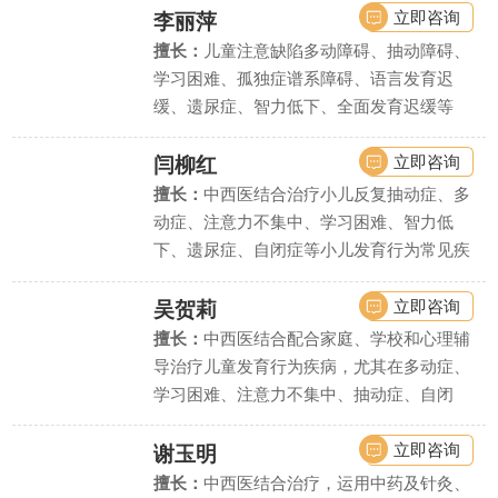
立即咨询
李丽萍
擅长：
儿童注意缺陷多动障碍、抽动障碍、
学习困难、孤独症谱系障碍、语言发育迟
缓、遗尿症、智力低下、全面发育迟缓等
立即咨询
闫柳红
擅长：
中西医结合治疗小儿反复抽动症、多
动症、注意力不集中、学习困难、智力低
下、遗尿症、自闭症等小儿发育行为常见疾
病、疑难疾病的诊治.
立即咨询
吴贺莉
擅长：
中西医结合配合家庭、学校和心理辅
导治疗儿童发育行为疾病，尤其在多动症、
学习困难、注意力不集中、抽动症、自闭
症、语言发育迟缓、智力低下、精神发育迟
缓、遗尿症等疾病上疗效显著。
立即咨询
谢玉明
擅长：
中西医结合治疗，运用中药及针灸、