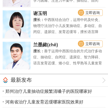
学习困难、注意力不集中、抽动症、自闭
症、语言发育迟缓、智力低下、精神发育迟
缓、遗尿症等疾病上疗效显著。
立即咨询
谢玉明
擅长：
中西医结合治疗，运用中药及针灸、
物理疗法治疗小儿反复抽动症、多动症、自
闭症、遗尿症、发育迟缓等，擅长语言障
碍、学习困难、智力低下等疾病的诊断评估
和干预治疗。
立即咨询
兰墨赭(zhě)
擅长：
善于运用中西医结合的方式治疗多动
症、抽动症、自闭症、遗尿症、智力障碍、
语言发育迟缓、矮小症、性早熟等儿童发育
行为疾病和内分泌疾病。同时对由此引起的
儿童注意力不集中、学习困难、脾气暴躁、
最新发布
性格自卑等亦有丰富的临床诊疗经验。
郑州治疗儿童抽动症频繁清嗓子的医院哪家好
河南省治疗儿童发育迟缓哪家医院效果好