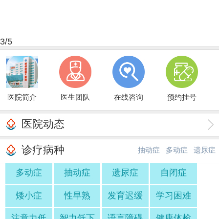
3
/5
医院简介
医生团队
在线咨询
预约挂号
医院动态
诊疗病种
抽动症
多动症
遗尿症
多动症
抽动症
遗尿症
自闭症
·
·
矮小症
性早熟
发育迟缓
学习困难
注意力低
智力低下
语言障碍
健康体检